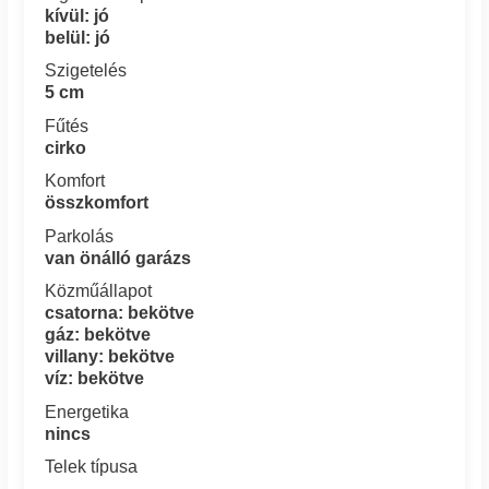
kívül: jó
belül: jó
Szigetelés
5 cm
Fűtés
cirko
Komfort
összkomfort
Parkolás
van önálló garázs
Közműállapot
csatorna: bekötve
gáz: bekötve
villany: bekötve
víz: bekötve
Energetika
nincs
Telek típusa