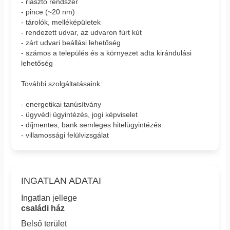
- riasztó rendszer
- pince (~20 nm)
- tárolók, melléképületek
- rendezett udvar, az udvaron fúrt kút
- zárt udvari beállási lehetőség
- számos a település és a környezet adta kirándulási
lehetőség
További szolgáltatásaink:
- energetikai tanúsítvány
- ügyvédi ügyintézés, jogi képviselet
- díjmentes, bank semleges hitelügyintézés
- villamossági felülvizsgálat
INGATLAN ADATAI
Ingatlan jellege
családi ház
Belső terület