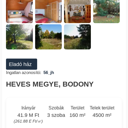
Eladó ház
Ingatlan azonosító:
56_jh
HEVES MEGYE, BODONY
Irányár
Szobák
Terület
Telek terület
41.9 M Ft
3 szoba
160 m²
4500 m²
(261.88 E Ft/㎡)