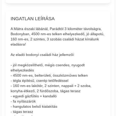
INGATLAN LEÍRÁSA
A Mátra északi lábánál, Parádtól 3 kilométer távolságra,
Bodonyban, 4500 nm-es telken elhelyezkedő, jó állapotú,
160 nm-es, 2 szintes, 3 szobás családi házat kínálunk
eladásra!
Az eladó bodonyi családi ház jellemzői:
- jól megközelíthető, mégis csendes, nyugodt
elhelyezkedés
- 4500 nm-es, belterületi, összközműves telken
- tégla építésű, cserép tetőfedéssel
- 160 nm-es lakótér, 2 szinten, nappali + 2 szoba,
konyha-étkező, 2 fürdőszoba, tágas terasz
- egyedi gázfűtés + kandalló
- fa nyílászárók
- hangulatos belső kialakítás
- tágas terasz