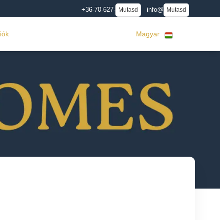
+36-70-627-
info@
Mutasd
Mutasd
iók
Magyar