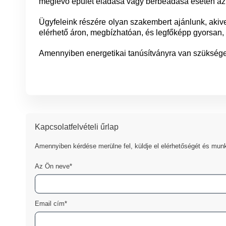
meglévő épület eladása vagy bérbeadása esetén az 
Ügyfeleink részére olyan szakembert ajánlunk, akiv
elérhető áron, megbízhatóan, és legfőképp gyorsan, a
Amennyiben energetikai tanúsítványra van szüksége,
Kapcsolatfelvételi űrlap
Amennyiben kérdése merülne fel, küldje el elérhetőségét és munk
Az Ön neve*
Email cím*