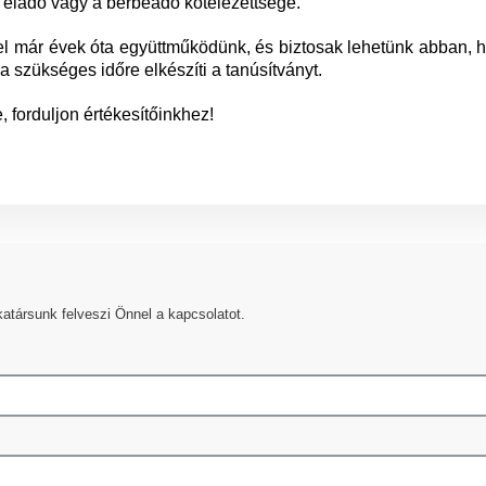
eladó vagy a bérbeadó kötelezettsége.
el már évek óta együttműködünk, és biztosak lehetünk abban, 
 szükséges időre elkészíti a tanúsítványt.
 forduljon értékesítőinkhez!
atársunk felveszi Önnel a kapcsolatot.