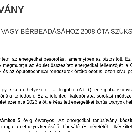
TVÁNY
 VAGY BÉRBEADÁSÁHOZ 2008 ÓTA SZÜKS
ntetni az energetikai besorolást, amennyiben az biztosított.
Ez
 megmutatja az épület összesített energetikai jellemzőjét, a
k és az épülettechnikai rendszerek értékelését is, ezen kívül p
 egy skálán helyezi el, a legjobb (A+++) energiahatékony
góriáig terjedően.
Ez a jelenlegi kategóriába sorolási módsze
 szerint a 2023 előtt elkészített energetikai tanúsítványok hel
számított 5 évig érvényes.
Az energetikai tanúsítvány készí
 ingatlan elhelyezkedésétől, típusától és méretétől.
Elkészítte