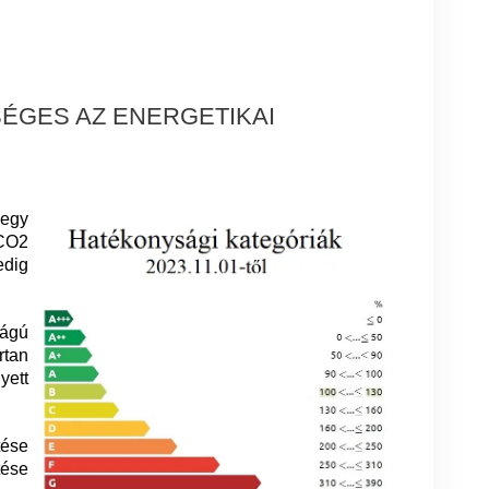
ÉGES AZ ENERGETIKAI
 egy
 CO2
edig
ságú
rtan
yett
tése
tése