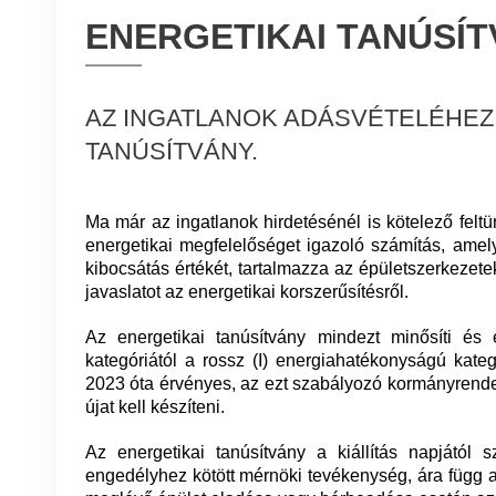
ENERGETIKAI TANÚSÍ
AZ INGATLANOK ADÁSVÉTELÉHEZ
TANÚSÍTVÁNY.
Ma már az ingatlanok hirdetésénél is kötelező feltü
energetikai megfelelőséget igazoló számítás, amely
kibocsátás értékét, tartalmazza az épületszerkezete
javaslatot az energetikai korszerűsítésről.
Az energetikai tanúsítvány mindezt minősíti és
kategóriától a rossz (I) energiahatékonyságú kate
2023 óta érvényes, az ezt szabályozó kormányrendelet
újat kell készíteni.
Az energetikai tanúsítvány a kiállítás napjától 
engedélyhez kötött mérnöki tevékenység, ára függ az