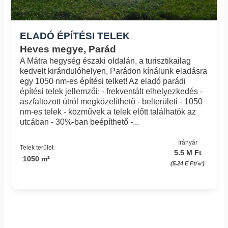
ELADÓ ÉPÍTÉSI TELEK
Heves megye, Parád
A Mátra hegység északi oldalán, a turisztikailag
kedvelt kirándulóhelyen, Parádon kínálunk eladásra
egy 1050 nm-es építési telket! Az eladó parádi
építési telek jellemzői: - frekventált elhelyezkedés -
aszfaltozott útról megközelíthető - belterületi - 1050
nm-es telek - közművek a telek előtt találhatók az
utcában - 30%-ban beépíthető -...
Irányár
Telek terület
5.5 M Ft
1050 m²
(5.24 E Ft/㎡)