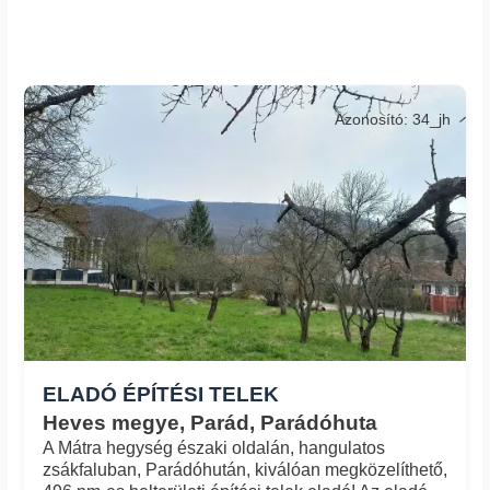
Azonosító: 34_jh
ELADÓ ÉPÍTÉSI TELEK
Heves megye, Parád, Parádóhuta
A Mátra hegység északi oldalán, hangulatos
zsákfaluban, Parádóhután, kiválóan megközelíthető,