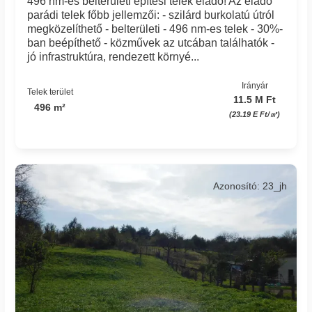
496 nm-es belterületi építési telek eladó! Az eladó
parádi telek főbb jellemzői: - szilárd burkolatú útról
megközelíthető - belterületi - 496 nm-es telek - 30%-
ban beépíthető - közművek az utcában találhatók -
jó infrastruktúra, rendezett környé...
Irányár
Telek terület
11.5 M Ft
496 m²
(23.19 E Ft/㎡)
Azonosító: 23_jh