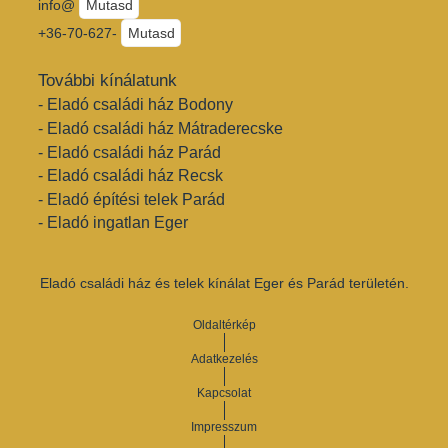
info@
Mutasd
+36-70-627-
Mutasd
További kínálatunk
- Eladó családi ház Bodony
- Eladó családi ház Mátraderecske
- Eladó családi ház Parád
- Eladó családi ház Recsk
- Eladó építési telek Parád
- Eladó ingatlan Eger
Eladó családi ház és telek kínálat Eger és Parád területén.
Oldaltérkép
Adatkezelés
Kapcsolat
Impresszum