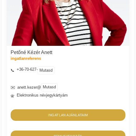
Petőné Kézér Anett
ingatlanreferens
+36-70-627-
Mutasd
📞
Mutasd
✉️
anett.kezer@
Elektronikus névjegykártyám
📇
INGATLAN AJÁNLATAIM