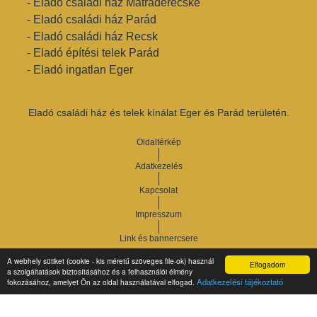
- Eladó családi ház Mátraderecske
- Eladó családi ház Parád
- Eladó családi ház Recsk
- Eladó építési telek Parád
- Eladó ingatlan Eger
Eladó családi ház és telek kínálat Eger és Parád területén.
Oldaltérkép
Adatkezelés
Kapcsolat
Impresszum
Link és bannercsere
A webhely sütiket (cookie - kis méretű szöveges file-ok) használ
Elfogadom
Vár-Köz Kft. - Ingatlan nyilvántartó, ügyviteli és
a szolgáltatások biztosításához és a felhasználói élmény
Copyright © 2021.
Adatkezelési tájékoztató
fokozásához, amelyet Ön az oldal használatával elfogad.
adminisztrációs szoftver