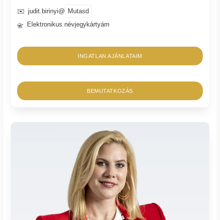
Mutasd
✉️
judit.birinyi@
Elektronikus névjegykártyám
📇
INGATLAN AJÁNLATAIM
BEMUTATKOZÁS