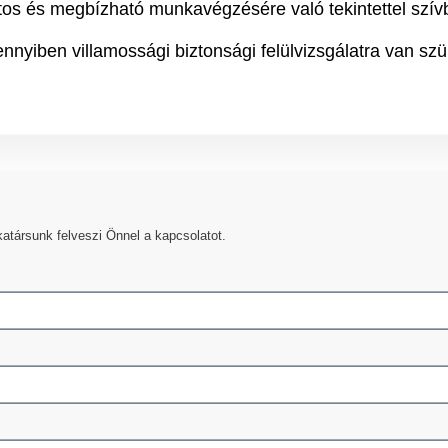
os és megbízható munkavégzésére való tekintettel szívb
nyiben villamossági biztonsági felülvizsgálatra van szü
atársunk felveszi Önnel a kapcsolatot.