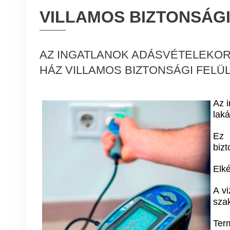
VILLAMOS BIZTONSÁGI
AZ INGATLANOK ADÁSVÉTELEKOR 
HÁZ VILLAMOS BIZTONSÁGI FELÜL
Az i
laká
Ez 
bizt
Elké
A vi
szak
Ter