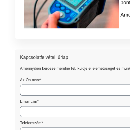
pont
Amen
Kapcsolatfelvételi űrlap
Amennyiben kérdése merülne fel, küldje el elérhetőségét és munk
Az Ön neve*
Email cím*
Telefonszám*