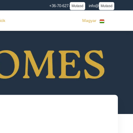
+36-70-627-
info@
Mutasd
Mutasd
iók
Magyar