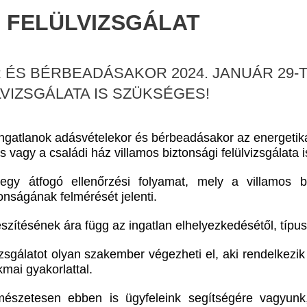
 FELÜLVIZSGÁLAT
ÉS BÉRBEADÁSAKOR 2024. JANUÁR 29-T
VIZSGÁLATA IS SZÜKSÉGES!
ngatlanok adásvételekor és bérbeadásakor az energetikai
s vagy a családi ház villamos biztonsági felülvizsgálata 
egy átfogó ellenőrzési folyamat, mely a villamos 
onságának felmérését jelenti.
szítésének ára függ az ingatlan elhelyezkedésétől, típus
zsgálatot olyan szakember végezheti el, aki rendelkezik 
mai gyakorlattal.
mészetesen ebben is ügyfeleink segítségére vagyunk