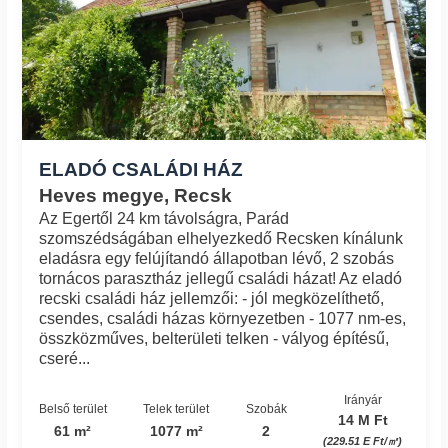
ELADÓ CSALÁDI HÁZ
Heves megye, Recsk
Az Egertől 24 km távolságra, Parád
szomszédságában elhelyezkedő Recsken kínálunk
eladásra egy felújítandó állapotban lévő, 2 szobás
tornácos parasztház jellegű családi házat! Az eladó
recski családi ház jellemzői: - jól megközelíthető,
csendes, családi házas környezetben - 1077 nm-es,
összközműves, belterületi telken - vályog építésű,
cseré...
Irányár
Belső terület
Telek terület
Szobák
14 M Ft
61 m²
1077 m²
2
(229.51 E Ft/㎡)