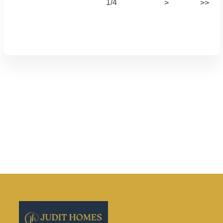
1/4
>
>>