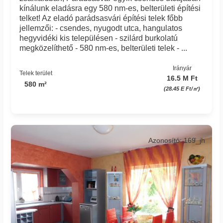
kínálunk eladásra egy 580 nm-es, belterületi építési
telket! Az eladó parádsasvári építési telek főbb
jellemzői: - csendes, nyugodt utca, hangulatos
hegyvidéki kis településen - szilárd burkolatú
megközelíthető - 580 nm-es, belterületi telek - ...
Irányár
Telek terület
16.5 M Ft
580 m²
(28.45 E Ft/㎡)
Azonosító: 169_jh