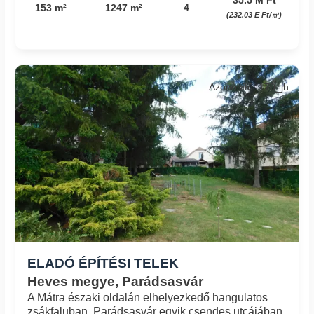
153 m²
1247 m²
4
(232.03 E Ft/㎡)
Azonosító: 170_jh
ELADÓ ÉPÍTÉSI TELEK
Heves megye, Parádsasvár
A Mátra északi oldalán elhelyezkedő hangulatos
zsákfaluban, Parádsasvár egyik csendes utcájában