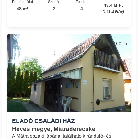
Belső terület
Szobák
Emelet
48.4 M Ft
48 m²
2
4
(1.01 M Ft/㎡)
Azonosító: 162_jh
ELADÓ CSALÁDI HÁZ
Heves megye, Mátraderecske
A Mátra északi lábánál található kiránduló- és