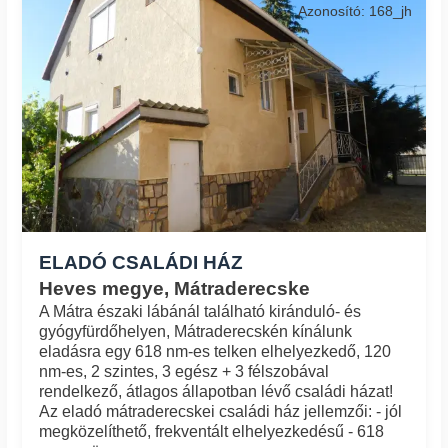
Azonosító: 168_jh
ELADÓ CSALÁDI HÁZ
Heves megye, Mátraderecske
A Mátra északi lábánál található kiránduló- és
gyógyfürdőhelyen, Mátraderecskén kínálunk
eladásra egy 618 nm-es telken elhelyezkedő, 120
nm-es, 2 szintes, 3 egész + 3 félszobával
rendelkező, átlagos állapotban lévő családi házat!
Az eladó mátraderecskei családi ház jellemzői: - jól
megközelíthető, frekventált elhelyezkedésű - 618