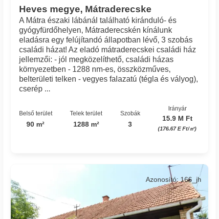
Heves megye, Mátraderecske
A Mátra északi lábánál található kiránduló- és
gyógyfürdőhelyen, Mátraderecskén kínálunk
eladásra egy felújítandó állapotban lévő, 3 szobás
családi házat! Az eladó mátraderecskei családi ház
jellemzői: - jól megközelíthető, családi házas
környezetben - 1288 nm-es, összközműves,
belterületi telken - vegyes falazatú (tégla és vályog),
cserép ...
Irányár
Belső terület
Telek terület
Szobák
15.9 M Ft
90 m²
1288 m²
3
(176.67 E Ft/㎡)
Azonosító: 166_jh