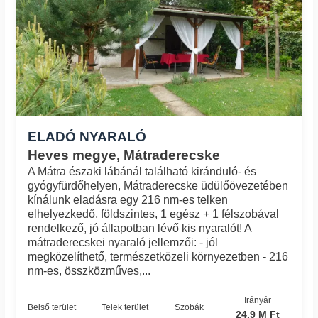
ELADÓ NYARALÓ
Heves megye, Mátraderecske
A Mátra északi lábánál található kiránduló- és
gyógyfürdőhelyen, Mátraderecske üdülőövezetében
kínálunk eladásra egy 216 nm-es telken
elhelyezkedő, földszintes, 1 egész + 1 félszobával
rendelkező, jó állapotban lévő kis nyaralót! A
mátraderecskei nyaraló jellemzői: - jól
megközelíthető, természetközeli környezetben - 216
nm-es, összközműves,...
Irányár
Belső terület
Telek terület
Szobák
24.9 M Ft