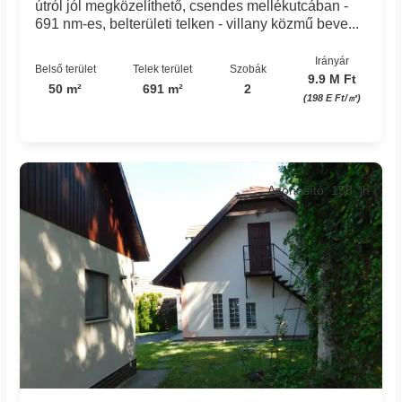
útról jól megközelíthető, csendes mellékutcában -
691 nm-es, belterületi telken - villany közmű beve...
Irányár
Belső terület
Telek terület
Szobák
9.9 M Ft
50 m²
691 m²
2
(198 E Ft/㎡)
Azonosító: 158_jh