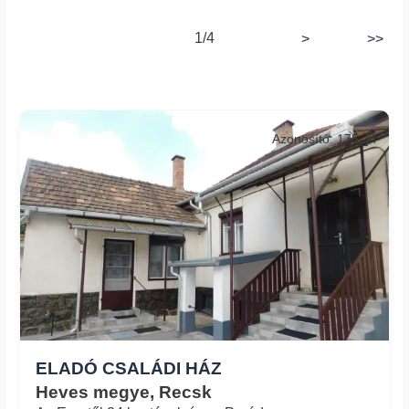
1/4
>
>>
Azonosító: 175_jh
ELADÓ CSALÁDI HÁZ
Heves megye, Recsk