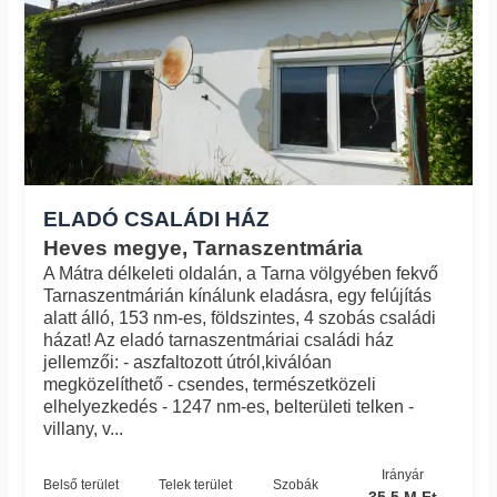
ELADÓ CSALÁDI HÁZ
Heves megye, Tarnaszentmária
A Mátra délkeleti oldalán, a Tarna völgyében fekvő
Tarnaszentmárián kínálunk eladásra, egy felújítás
alatt álló, 153 nm-es, földszintes, 4 szobás családi
házat! Az eladó tarnaszentmáriai családi ház
jellemzői: - aszfaltozott útról,kiválóan
megközelíthető - csendes, természetközeli
elhelyezkedés - 1247 nm-es, belterületi telken -
villany, v...
Irányár
Belső terület
Telek terület
Szobák
35.5 M Ft