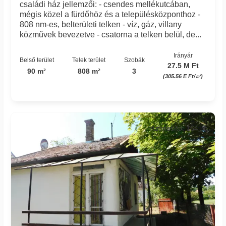
családi ház jellemzői: - csendes mellékutcában,
mégis közel a fürdőhöz és a településközponthoz -
808 nm-es, belterületi telken - víz, gáz, villany
közművek bevezetve - csatorna a telken belül, de...
Irányár
Belső terület
Telek terület
Szobák
27.5 M Ft
90 m²
808 m²
3
(305.56 E Ft/㎡)
Azonosító: 164_jh