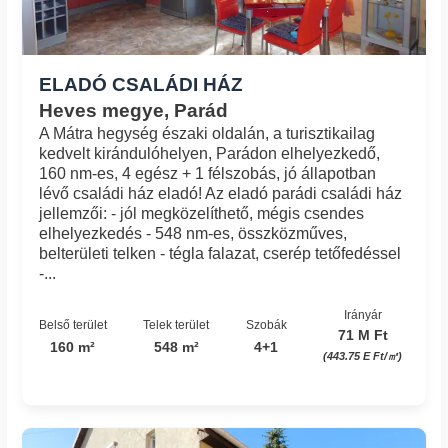
ELADÓ CSALÁDI HÁZ
Heves megye, Parád
A Mátra hegység északi oldalán, a turisztikailag
kedvelt kirándulóhelyen, Parádon elhelyezkedő,
160 nm-es, 4 egész + 1 félszobás, jó állapotban
lévő családi ház eladó! Az eladó parádi családi ház
jellemzői: - jól megközelíthető, mégis csendes
elhelyezkedés - 548 nm-es, összközműves,
belterületi telken - tégla falazat, cserép tetőfedéssel
-...
Irányár
Belső terület
Telek terület
Szobák
71 M Ft
160 m²
548 m²
4+1
(443.75 E Ft/㎡)