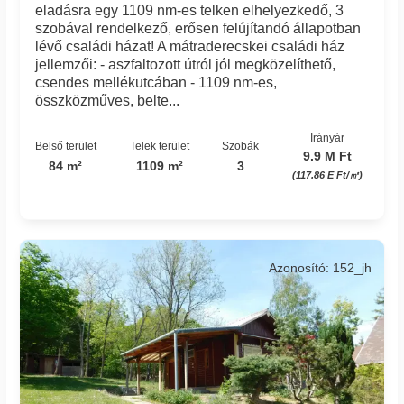
eladásra egy 1109 nm-es telken elhelyezkedő, 3
szobával rendelkező, erősen felújítandó állapotban
lévő családi házat! A mátraderecskei családi ház
jellemzői: - aszfaltozott útról jól megközelíthető,
csendes mellékutcában - 1109 nm-es,
összközműves, belte...
Irányár
Belső terület
Telek terület
Szobák
9.9 M Ft
84 m²
1109 m²
3
(117.86 E Ft/㎡)
Azonosító: 152_jh