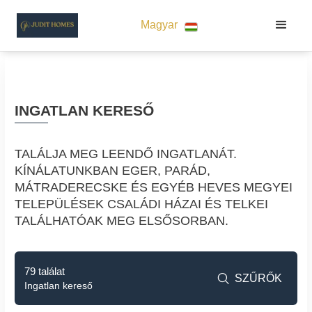
Magyar
INGATLAN KERESŐ
TALÁLJA MEG LEENDŐ INGATLANÁT.
KÍNÁLATUNKBAN EGER, PARÁD,
MÁTRADERECSKE ÉS EGYÉB HEVES MEGYEI
TELEPÜLÉSEK CSALÁDI HÁZAI ÉS TELKEI
TALÁLHATÓAK MEG ELSŐSORBAN.
79 találat
SZŰRŐK

Ingatlan kereső