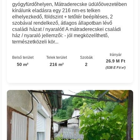
gyógyfürdőhelyen, Mátraderecske üdülőövezetében
kínálunk eladásra egy 216 nm-es telken
elhelyezkedő, földszint + tetőtér beépítéses, 2
szobával rendelkező, átlagos állapotban lévő
családi házat / nyaralót! A mátraderecskei családi
ház / nyaraló jellemzői: - jól megközelíthető,
természetközeli kör...
Irányár
Belső terület
Telek terület
Szobák
26.9 M Ft
50 m²
216 m²
2
(538 E Ft/㎡)
Azonosító: 160_jh