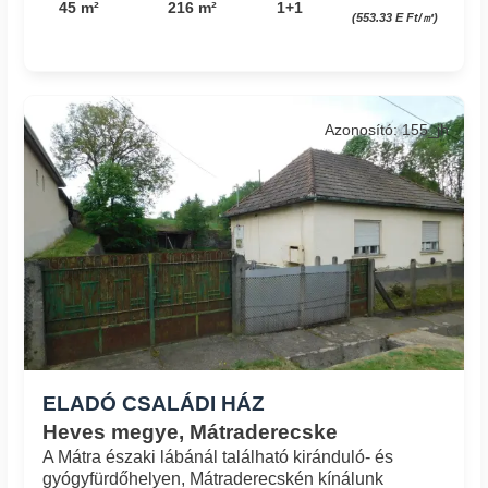
45 m²
216 m²
1+1
(553.33 E Ft/㎡)
Azonosító: 155_jh
ELADÓ CSALÁDI HÁZ
Heves megye, Mátraderecske
A Mátra északi lábánál található kiránduló- és
gyógyfürdőhelyen, Mátraderecskén kínálunk