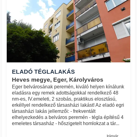
ELADÓ TÉGLALAKÁS
Heves megye, Eger, Károlyváros
Eger belvárosának peremén, kiváló helyen kínálunk
eladásra egy remek adottságokkal rendelkező 48
nm-es, IV.emeleti, 2 szobás, praktikus elosztású,
erkéllyel rendelkező társasházi lakást! Az eladó egri
társasházi lakás jellemzői: - frekventált
elhelyezkedés a belváros peremén - tégla építésű 4
emeletes társasház - hőszigetelt homlokzat a tár...
Irányár