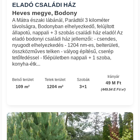
ELADÓ CSALÁDI HÁZ
Heves megye, Bodony
A Mátra északi lábánál, Parádtól 3 kilométer
távolságra, Bodonyban elhelyezkedő, felújított
állapotú, nappali + 3 szobás családi ház eladó! Az
eladó bodonyi családi ház jellemzői: - csendes,
nyugodt elhelyezkedés - 1204 nm-es, belterületi,
összközműves telken - vályog építésű, cserép
tetőfedéssel - főépületben nappali + 1 szoba,
konyha-étk...
Irányár
Belső terület
Telek terület
Szobák
49 M Ft
109 m²
1204 m²
3+1
(449.54 E Ft/㎡)
Azonosító: 157_jh