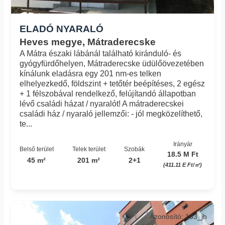
ELADÓ NYARALÓ
Heves megye, Mátraderecske
A Mátra északi lábánál található kiránduló- és
gyógyfürdőhelyen, Mátraderecske üdülőövezetében
kínálunk eladásra egy 201 nm-es telken
elhelyezkedő, földszint + tetőtér beépítéses, 2 egész
+ 1 félszobával rendelkező, felújítandó állapotban
lévő családi házat / nyaralót! A mátraderecskei
családi ház / nyaraló jellemzői: - jól megközelíthető,
te...
Irányár
Belső terület
Telek terület
Szobák
18.5 M Ft
45 m²
201 m²
2+1
(411.11 E Ft/㎡)
Azonosító: 163_jh