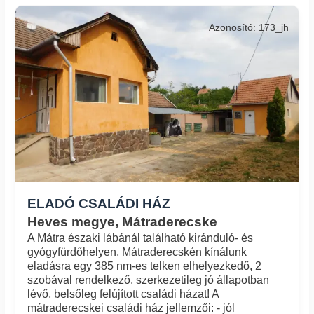
Azonosító: 173_jh
ELADÓ CSALÁDI HÁZ
Heves megye, Mátraderecske
A Mátra északi lábánál található kiránduló- és
gyógyfürdőhelyen, Mátraderecskén kínálunk
eladásra egy 385 nm-es telken elhelyezkedő, 2
szobával rendelkező, szerkezetileg jó állapotban
lévő, belsőleg felújított családi házat! A
mátraderecskei családi ház jellemzői: - jól