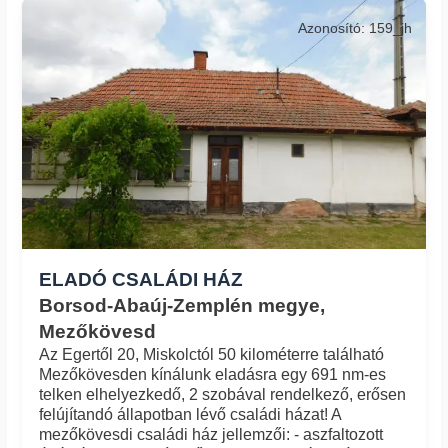
Azonosító: 159_jh
ELADÓ CSALÁDI HÁZ
Borsod-Abaúj-Zemplén megye,
Mezőkövesd
Az Egertől 20, Miskolctól 50 kilométerre található
Mezőkövesden kínálunk eladásra egy 691 nm-es
telken elhelyezkedő, 2 szobával rendelkező, erősen
felújítandó állapotban lévő családi házat! A
mezőkövesdi családi ház jellemzői: - aszfaltozott