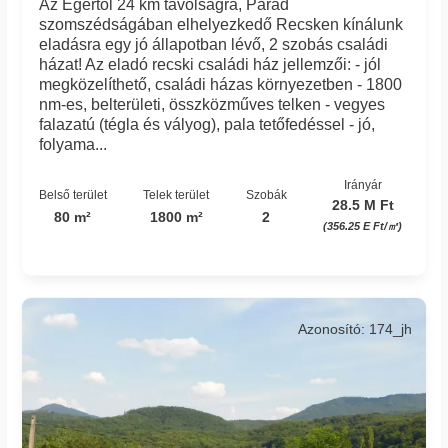
Az Egertől 24 km távolságra, Parád
szomszédságában elhelyezkedő Recsken kínálunk
eladásra egy jó állapotban lévő, 2 szobás családi
házat! Az eladó recski családi ház jellemzői: - jól
megközelíthető, családi házas környezetben - 1800
nm-es, belterületi, összközműves telken - vegyes
falazatú (tégla és vályog), pala tetőfedéssel - jó,
folyama...
Irányár
Belső terület
Telek terület
Szobák
28.5 M Ft
80 m²
1800 m²
2
(356.25 E Ft/㎡)
Azonosító: 174_jh