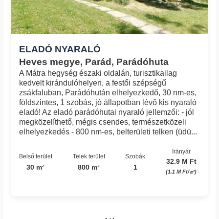
ELADÓ NYARALÓ
Heves megye, Parád, Parádóhuta
A Mátra hegység északi oldalán, turisztikailag
kedvelt kirándulóhelyen, a festői szépségű
zsákfaluban, Parádóhután elhelyezkedő, 30 nm-es,
földszintes, 1 szobás, jó állapotban lévő kis nyaraló
eladó! Az eladó parádóhutai nyaraló jellemzői: - jól
megközelíthető, mégis csendes, természetközeli
elhelyezkedés - 800 nm-es, belterületi telken (üdü...
Irányár
Belső terület
Telek terület
Szobák
32.9 M Ft
30 m²
800 m²
1
(1.1 M Ft/㎡)