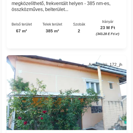
megközelíthető, frekventált helyen - 385 nm-es,
összközműves, belterület...
Irányár
Belső terület
Telek terület
Szobák
23 M Ft
67 m²
385 m²
2
(343.28 E Ft/㎡)
Azonosító: 172_jh