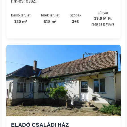
nm-es, össz...
Irányár
Belső terület
Telek terület
Szobák
19.9 M Ft
120 m²
618 m²
3+3
(165.83 E Ft/㎡)
Azonosító: 167_jh
ELADÓ CSALÁDI HÁZ