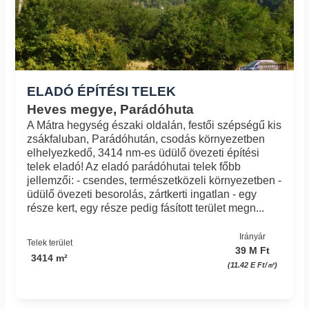
ELADÓ ÉPÍTÉSI TELEK
Heves megye, Parádóhuta
A Mátra hegység északi oldalán, festői szépségű kis
zsákfaluban, Parádóhután, csodás környezetben
elhelyezkedő, 3414 nm-es üdülő övezeti építési
telek eladó! Az eladó parádóhutai telek főbb
jellemzői: - csendes, természetközeli környezetben -
üdülő övezeti besorolás, zártkerti ingatlan - egy
része kert, egy része pedig fásított terület megn...
Irányár
Telek terület
39 M Ft
3414 m²
(11.42 E Ft/㎡)