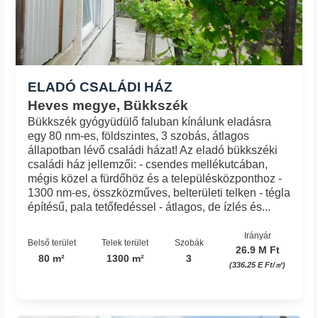
ELADÓ CSALÁDI HÁZ
Heves megye, Bükkszék
Bükkszék gyógyüdülő faluban kínálunk eladásra
egy 80 nm-es, földszintes, 3 szobás, átlagos
állapotban lévő családi házat! Az eladó bükkszéki
családi ház jellemzői: - csendes mellékutcában,
mégis közel a fürdőhöz és a településközponthoz -
1300 nm-es, összközműves, belterületi telken - tégla
építésű, pala tetőfedéssel - átlagos, de ízlés és...
Irányár
Belső terület
Telek terület
Szobák
26.9 M Ft
80 m²
1300 m²
3
(336.25 E Ft/㎡)