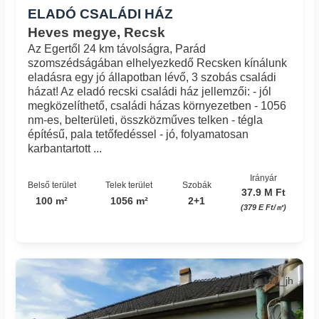
ELADÓ CSALÁDI HÁZ
Heves megye, Recsk
Az Egertől 24 km távolságra, Parád
szomszédságában elhelyezkedő Recsken kínálunk
eladásra egy jó állapotban lévő, 3 szobás családi
házat! Az eladó recski családi ház jellemzői: - jól
megközelíthető, családi házas környezetben - 1056
nm-es, belterületi, összközműves telken - tégla
építésű, pala tetőfedéssel - jó, folyamatosan
karbantartott ...
Irányár
Belső terület
Telek terület
Szobák
37.9 M Ft
100 m²
1056 m²
2+1
(379 E Ft/㎡)
Azonosító: 171_jh