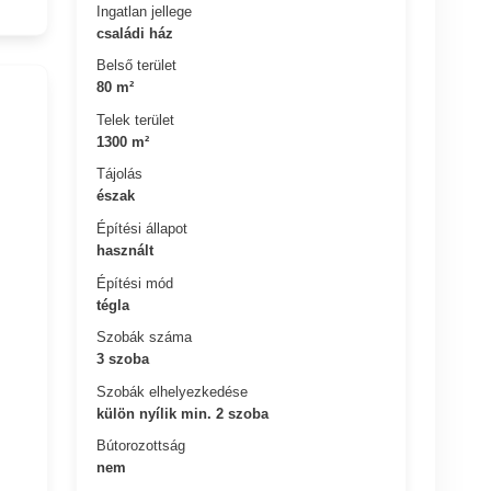
Ingatlan jellege
családi ház
Belső terület
80 m²
Telek terület
1300 m²
Tájolás
észak
Építési állapot
használt
Építési mód
tégla
Szobák száma
3 szoba
Szobák elhelyezkedése
külön nyílik min. 2 szoba
Bútorozottság
nem