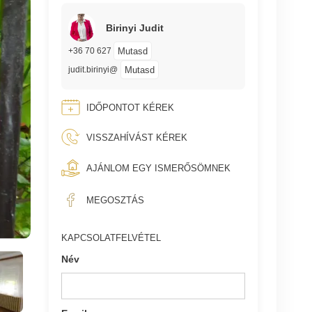
Birinyi Judit
Mutasd
+36 70 627
Mutasd
judit.birinyi@
IDŐPONTOT KÉREK
VISSZAHÍVÁST KÉREK
AJÁNLOM EGY ISMERŐSÖMNEK
MEGOSZTÁS
KAPCSOLATFELVÉTEL
Név