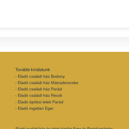
További kínálatunk
- Eladó családi ház Bodony
- Eladó családi ház Mátraderecske
- Eladó családi ház Parád
- Eladó családi ház Recsk
- Eladó építési telek Parád
- Eladó ingatlan Eger
Eladó családi ház és telek kínálat Eger és Parád területén.