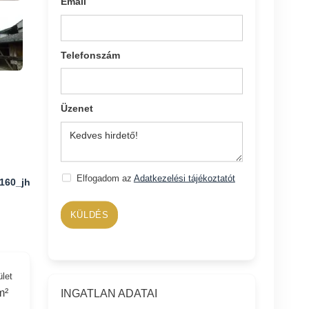
Email
Telefonszám
Üzenet
Elfogadom az
Adatkezelési tájékoztatót
160_jh
KÜLDÉS
ület
m²
INGATLAN ADATAI