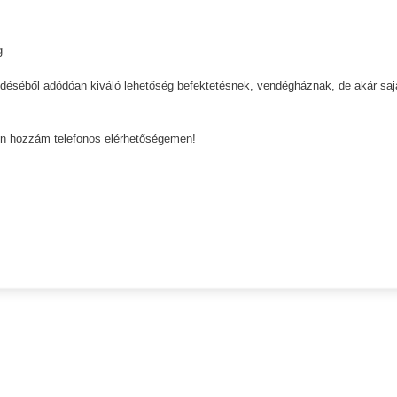
g
edéséből adódóan kiváló lehetőség befektetésnek, vendégháznak, de akár saj
jon hozzám telefonos elérhetőségemen!