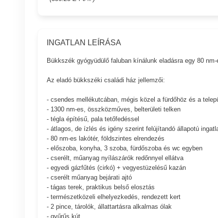
INGATLAN LEÍRÁSA
Bükkszék gyógyüdülő faluban kínálunk eladásra egy 80 nm-es,
Az eladó bükkszéki családi ház jellemzői:
- csendes mellékutcában, mégis közel a fürdőhöz és a tele
- 1300 nm-es, összközműves, belterületi telken
- tégla építésű, pala tetőfedéssel
- átlagos, de ízlés és igény szerint felújítandó állapotú ingatl
- 80 nm-es lakótér, földszintes elrendezés
- előszoba, konyha, 3 szoba, fürdőszoba és wc egyben
- cserélt, műanyag nyílászárók redőnnyel ellátva
- egyedi gázfűtés (cirkó) + vegyestüzelésű kazán
- cserélt műanyag bejárati ajtó
- tágas terek, praktikus belső elosztás
- természetközeli elhelyezkedés, rendezett kert
- 2 pince, tárolók, állattartásra alkalmas ólak
- gyűrűs kút