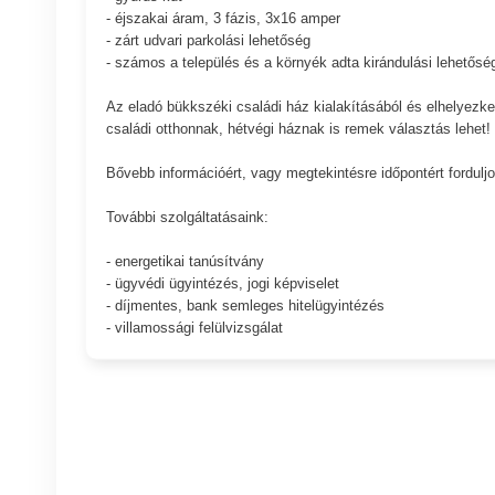
- éjszakai áram, 3 fázis, 3x16 amper
- zárt udvari parkolási lehetőség
- számos a település és a környék adta kirándulási lehetősé
Az eladó bükkszéki családi ház kialakításából és elhelyezk
családi otthonnak, hétvégi háznak is remek választás lehet!
Bővebb információért, vagy megtekintésre időpontért fordul
További szolgáltatásaink:
- energetikai tanúsítvány
- ügyvédi ügyintézés, jogi képviselet
- díjmentes, bank semleges hitelügyintézés
- villamossági felülvizsgálat