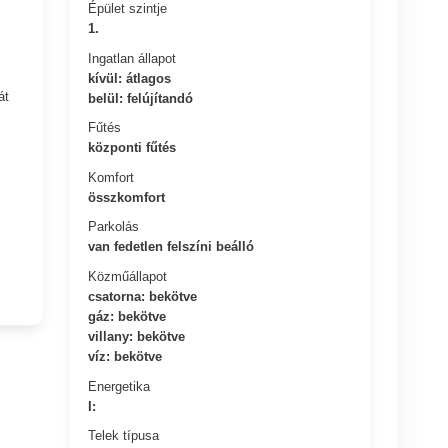
Épület szintje
1.
Ingatlan állapot
kívül: átlagos
át
belül: felújítandó
Fűtés
központi fűtés
Komfort
összkomfort
Parkolás
van fedetlen felszíni beálló
Közműállapot
csatorna: bekötve
gáz: bekötve
villany: bekötve
víz: bekötve
Energetika
I:
Telek típusa