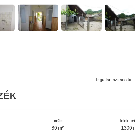
Ingatlan azonosító:
ZÉK
Terület
Telek ter
80 m²
1300 