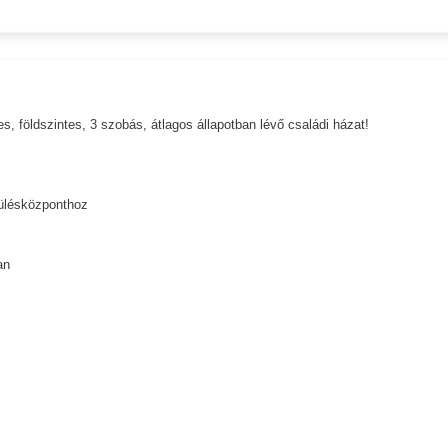
 földszintes, 3 szobás, átlagos állapotban lévő családi házat!
pülésközponthoz
an