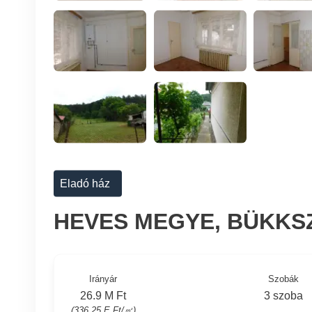
Eladó ház
HEVES MEGYE, BÜKKS
Irányár
Szobák
26.9 M Ft
3 szoba
(336.25 E Ft/㎡)