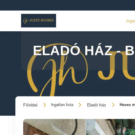
Inga
ELADÓ HÁZ - 
Főoldal
Eladó ház
Ingatlan lista
Heves m