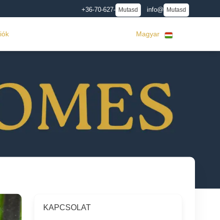
+36-70-627-
info@
Mutasd
Mutasd
iók
Magyar
KAPCSOLAT