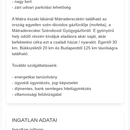
- nagy kert
- zárt udvari parkolási lehetőség
A Mátra északi lábánál Mátraderecskén található az
ország egyetlen szén-dioxidos gázfürdője (mofetta), a
Mátraderecskei Széndioxid Gyógygázfürdő. E gyönyörű
hely üdülő részén kínáljuk eladásra akár saját, akár
befektetési célra ezt a családi házat / nyaralót. Egertől 30
km, Bükkszéktől 20 km és Budapesttől 125 km távolságra
található.
További szolgáltatásaink:
- energetikai tanúsítvány
- ügyvédi ügyintézés, jogi képviselet
- díjmentes, bank semleges hitelügyintézés
- villamossági felülvizsgálat
INGATLAN ADATAI
Ingatlan jellege