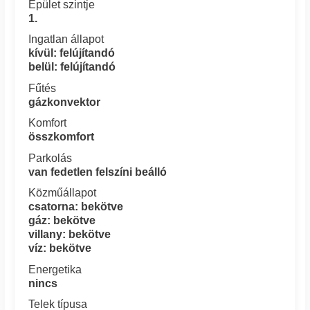
Épület szintje
1.
Ingatlan állapot
kívül: felújítandó
belül: felújítandó
Fűtés
gázkonvektor
Komfort
összkomfort
Parkolás
van fedetlen felszíni beálló
Közműállapot
csatorna: bekötve
gáz: bekötve
villany: bekötve
víz: bekötve
Energetika
nincs
Telek típusa