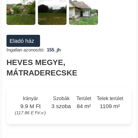
Eladó ház
Ingatlan azonosító:
155_jh
HEVES MEGYE,
MÁTRADERECSKE
Irányár
Szobák
Terület
Telek terület
9.9 M Ft
3 szoba
84 m²
1109 m²
(117.86 E Ft/㎡)