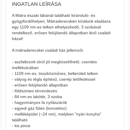
INGATLAN LEÍRÁSA
A Mátra északi lábánál található kiránduló- és
gyógyfürdőhelyen, Mátraderecskén kínálunk eladásra
egy 1109 nm-es telken elhelyezkedő, 3 szobával
rendelkező, erősen felújítandó állapotban lévő családi
házat!
A mátraderecskei családi ház jellemzői:
- aszfaltozott útról jól megközelíthető, csendes
mellékutcában
- 1109 nm-es, összközműves, belterületi telken
- vályog és tégla építésű, cserép tetőfedéssel
- erősen felújítandó állapotban
- földszintes térrendezés
- 84 nm-es lakótér, 3 szoba
- hagyományos fa nyílászárók
- egyedi gáz fűtés (konvektor)
- melléképület (~24 nm), melyben "nyári konyha"
található
- kis pince