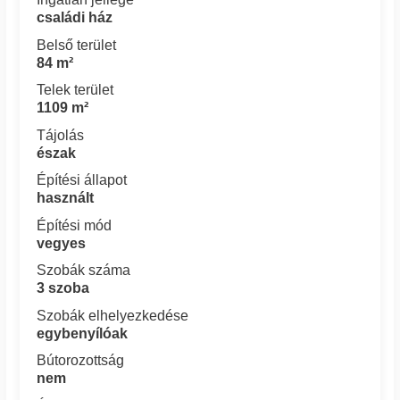
családi ház
Belső terület
84 m²
Telek terület
1109 m²
Tájolás
észak
Építési állapot
használt
Építési mód
vegyes
Szobák száma
3 szoba
Szobák elhelyezkedése
egybenyílóak
Bútorozottság
nem