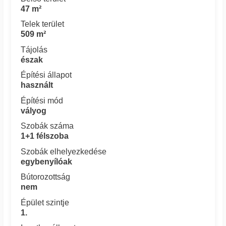
47 m²
Telek terület
509 m²
Tájolás
észak
Építési állapot
használt
Építési mód
vályog
Szobák száma
1+1 félszoba
Szobák elhelyezkedése
egybenyílóak
Bútorozottság
nem
Épület szintje
1.