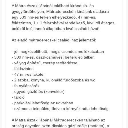
A Mátra északi lábánál található kiránduló- és
gyógyfürdőhelyen, Mátraderecskén kínálunk eladásra
egy 509 nm-es telken elhelyezkedő, 47 nm-es,
földszintes, 1 + 1 félszobával rendelkező, kívülről átlagos,
belülről felújítandó állapotban lévő családi házat!
Az eladó mátraderecskei családi ház jellemzői:
- jól megközelíthető, mégis csendes mellékutcában
- 509 nm-es, összközműves, belterületi telken
- vályog építésű, cserép tetőfedéssel
- földszintes
- 47 nm-es lakótér
- 2 szoba, konyha, különálló fürdőszoba és wc
- fa nyílászárók
- egyedi gázfűtés (konvektor)
- tároló
- parkolási lehetőség az udvarban
- számos a település, illetve a környék adta lehetőség
A Mátra északi lábánál Mátraderecskén található az
ország egyetlen szén-dioxidos gázfürdője (mofetta), a