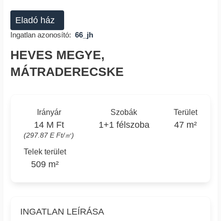
Eladó ház
Ingatlan azonosító:
66_jh
HEVES MEGYE,
MÁTRADERECSKE
Irányár
Szobák
Terület
14 M Ft
1+1 félszoba
47 m²
(297.87 E Ft/㎡)
Telek terület
509 m²
INGATLAN LEÍRÁSA