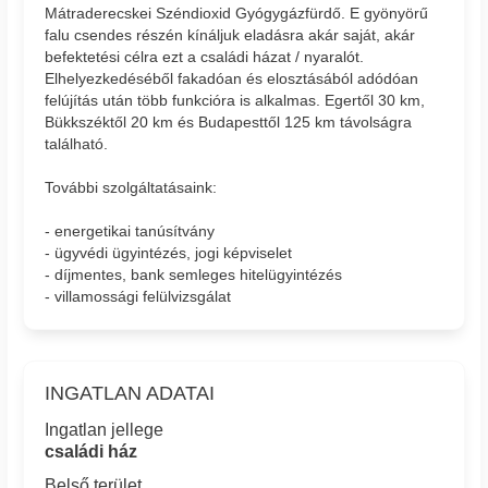
Mátraderecskei Széndioxid Gyógygázfürdő. E gyönyörű
falu csendes részén kínáljuk eladásra akár saját, akár
befektetési célra ezt a családi házat / nyaralót.
Elhelyezkedéséből fakadóan és elosztásából adódóan
felújítás után több funkcióra is alkalmas. Egertől 30 km,
Bükkszéktől 20 km és Budapesttől 125 km távolságra
található.
További szolgáltatásaink:
- energetikai tanúsítvány
- ügyvédi ügyintézés, jogi képviselet
- díjmentes, bank semleges hitelügyintézés
- villamossági felülvizsgálat
INGATLAN ADATAI
Ingatlan jellege
családi ház
Belső terület