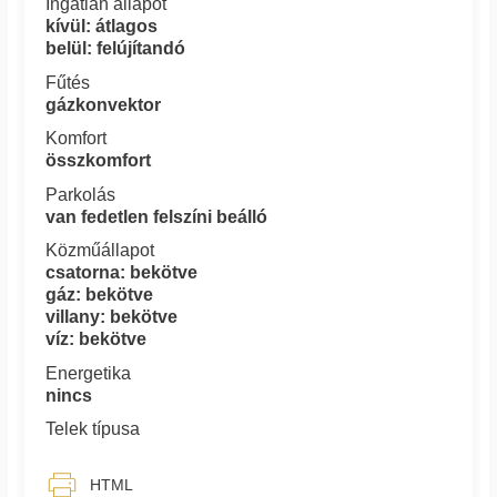
Ingatlan állapot
kívül: átlagos
belül: felújítandó
Fűtés
gázkonvektor
Komfort
összkomfort
Parkolás
van fedetlen felszíni beálló
Közműállapot
csatorna: bekötve
gáz: bekötve
villany: bekötve
víz: bekötve
Energetika
nincs
Telek típusa
HTML