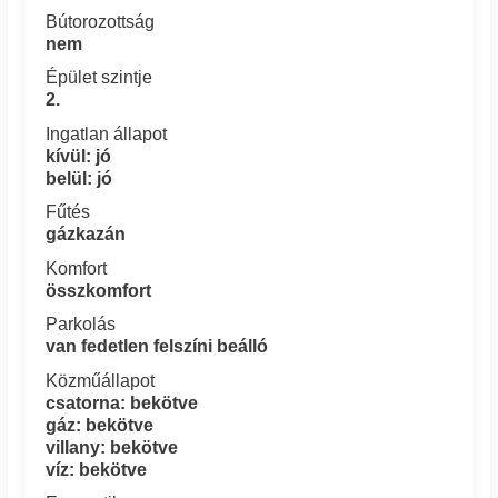
Bútorozottság
nem
Épület szintje
2.
Ingatlan állapot
kívül: jó
belül: jó
Fűtés
gázkazán
Komfort
összkomfort
Parkolás
van fedetlen felszíni beálló
Közműállapot
csatorna: bekötve
gáz: bekötve
villany: bekötve
víz: bekötve