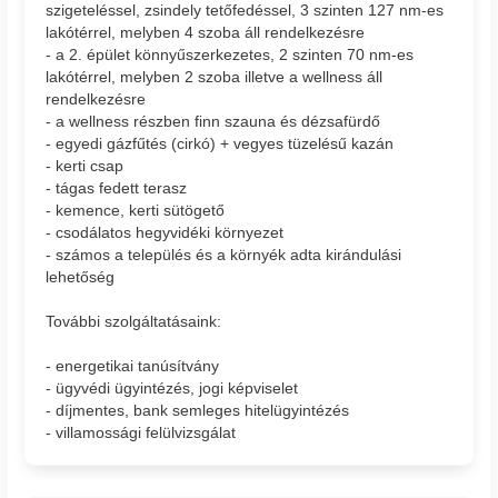
szigeteléssel, zsindely tetőfedéssel, 3 szinten 127 nm-es
lakótérrel, melyben 4 szoba áll rendelkezésre
- a 2. épület könnyűszerkezetes, 2 szinten 70 nm-es
lakótérrel, melyben 2 szoba illetve a wellness áll
rendelkezésre
- a wellness részben finn szauna és dézsafürdő
- egyedi gázfűtés (cirkó) + vegyes tüzelésű kazán
- kerti csap
- tágas fedett terasz
- kemence, kerti sütögető
- csodálatos hegyvidéki környezet
- számos a település és a környék adta kirándulási
lehetőség
További szolgáltatásaink:
- energetikai tanúsítvány
- ügyvédi ügyintézés, jogi képviselet
- díjmentes, bank semleges hitelügyintézés
- villamossági felülvizsgálat