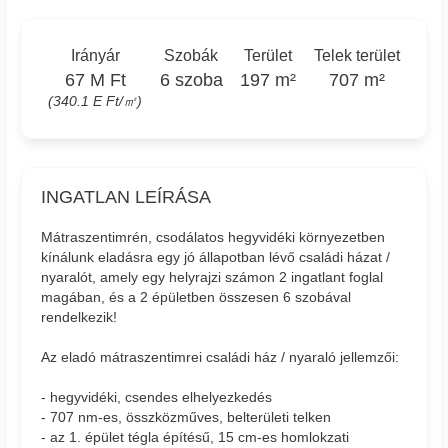
Irányár
Szobák
Terület
Telek terület
67 M Ft
6 szoba
197 m²
707 m²
(340.1 E Ft/㎡)
INGATLAN LEÍRÁSA
Mátraszentimrén, csodálatos hegyvidéki környezetben
kínálunk eladásra egy jó állapotban lévő családi házat /
nyaralót, amely egy helyrajzi számon 2 ingatlant foglal
magában, és a 2 épületben összesen 6 szobával
rendelkezik!
Az eladó mátraszentimrei családi ház / nyaraló jellemzői:
- hegyvidéki, csendes elhelyezkedés
- 707 nm-es, összközműves, belterületi telken
- az 1. épület tégla építésű, 15 cm-es homlokzati