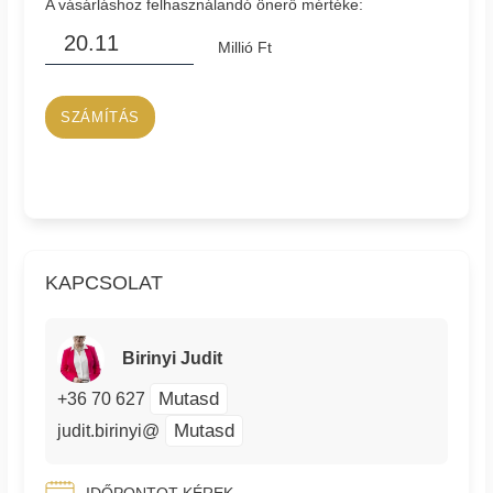
A vásárláshoz felhasználandó önerő mértéke:
Millió Ft
SZÁMÍTÁS
KAPCSOLAT
Birinyi Judit
Mutasd
+36 70 627
Mutasd
judit.birinyi@