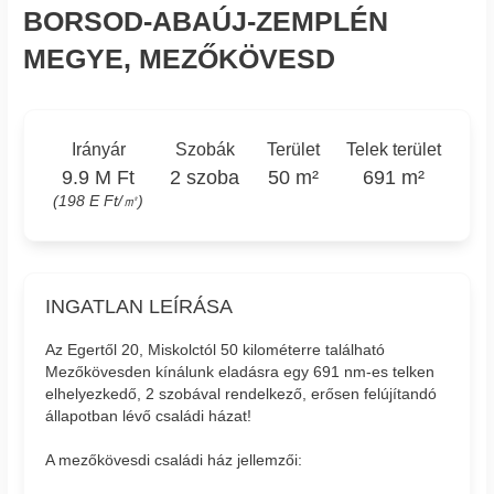
BORSOD-ABAÚJ-ZEMPLÉN
MEGYE, MEZŐKÖVESD
Irányár
Szobák
Terület
Telek terület
9.9 M Ft
2 szoba
50 m²
691 m²
(198 E Ft/㎡)
INGATLAN LEÍRÁSA
Az Egertől 20, Miskolctól 50 kilométerre található
Mezőkövesden kínálunk eladásra egy 691 nm-es telken
elhelyezkedő, 2 szobával rendelkező, erősen felújítandó
állapotban lévő családi házat!
A mezőkövesdi családi ház jellemzői: