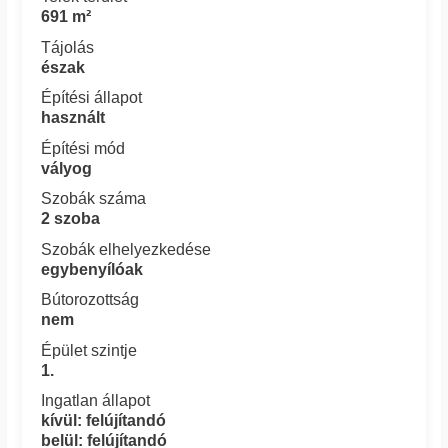
691 m²
Tájolás
észak
Építési állapot
használt
Építési mód
vályog
Szobák száma
2 szoba
Szobák elhelyezkedése
egybenyílóak
Bútorozottság
nem
Épület szintje
1.
Ingatlan állapot
kívül: felújítandó
belül: felújítandó