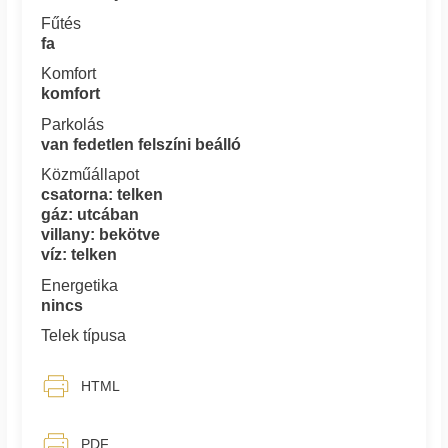
Fűtés
fa
Komfort
komfort
Parkolás
van fedetlen felszíni beálló
Közműállapot
csatorna: telken
gáz: utcában
villany: bekötve
víz: telken
Energetika
nincs
Telek típusa
HTML
PDF