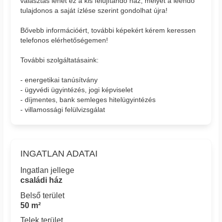
választás lehet ez a kis felújítandó ház, melyet a leendő
tulajdonos a saját ízlése szerint gondolhat újra!
Bővebb információért, további képekért kérem keressen
telefonos elérhetőségemen!
További szolgáltatásaink:
- energetikai tanúsítvány
- ügyvédi ügyintézés, jogi képviselet
- díjmentes, bank semleges hitelügyintézés
- villamossági felülvizsgálat
INGATLAN ADATAI
Ingatlan jellege
családi ház
Belső terület
50 m²
Telek terület