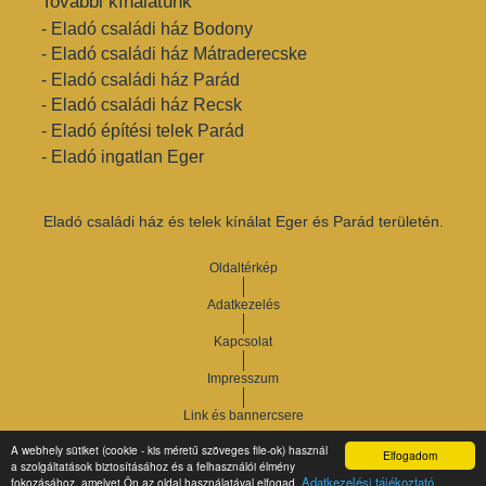
További kínálatunk
- Eladó családi ház Bodony
- Eladó családi ház Mátraderecske
- Eladó családi ház Parád
- Eladó családi ház Recsk
- Eladó építési telek Parád
- Eladó ingatlan Eger
Eladó családi ház és telek kínálat Eger és Parád területén.
Oldaltérkép
Adatkezelés
Kapcsolat
Impresszum
Link és bannercsere
A webhely sütiket (cookie - kis méretű szöveges file-ok) használ
Elfogadom
Vár-Köz Kft. - Ingatlan nyilvántartó, ügyviteli és
a szolgáltatások biztosításához és a felhasználói élmény
Copyright © 2021.
Adatkezelési tájékoztató
fokozásához, amelyet Ön az oldal használatával elfogad.