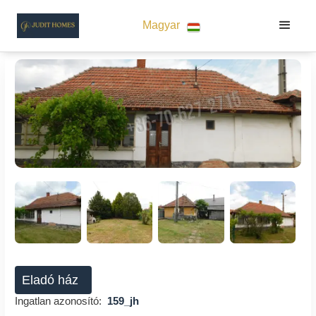
Magyar
Eladó ház
Ingatlan azonosító:
159_jh