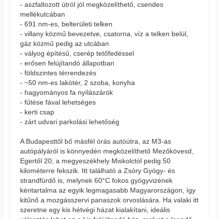
- aszfaltozott útról jól megközelíthető, csendes
mellékutcában
- 691 nm-es, belterületi telken
- villany közmű bevezetve, csatorna, víz a telken belül,
gáz közmű pedig az utcában
- vályog építésű, cserép tetőfedéssel
- erősen felújítandó állapotban
- földszintes térrendezés
- ~50 nm-es lakótér, 2 szoba, konyha
- hagyományos fa nyílászárók
- fűtése fával lehetséges
- kerti csap
- zárt udvari parkolási lehetőség
A Budapesttől bő másfél órás autóútra, az M3-as
autópályáról is könnyedén megközelíthető Mezőkövesd,
Egertől 20, a megyeszékhely Miskolctól pedig 50
kilométerre fekszik. Itt található a Zsóry Gyógy- és
strandfürdő is, melynek 60°C fokos gyógyvizének
kéntartalma az egyik legmagasabb Magyarországon, így
kitűnő a mozgásszervi panaszok orvoslására. Ha valaki itt
szeretne egy kis hétvégi házat kialakítani, ideális