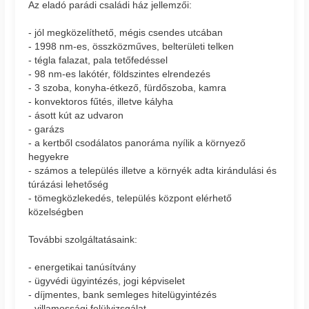
Az eladó parádi családi ház jellemzői:
- jól megközelíthető, mégis csendes utcában
- 1998 nm-es, összközműves, belterületi telken
- tégla falazat, pala tetőfedéssel
- 98 nm-es lakótér, földszintes elrendezés
- 3 szoba, konyha-étkező, fürdőszoba, kamra
- konvektoros fűtés, illetve kályha
- ásott kút az udvaron
- garázs
- a kertből csodálatos panoráma nyílik a környező
hegyekre
- számos a település illetve a környék adta kirándulási és
túrázási lehetőség
- tömegközlekedés, település központ elérhető
közelségben
További szolgáltatásaink:
- energetikai tanúsítvány
- ügyvédi ügyintézés, jogi képviselet
- díjmentes, bank semleges hitelügyintézés
- villamossági felülvizsgálat