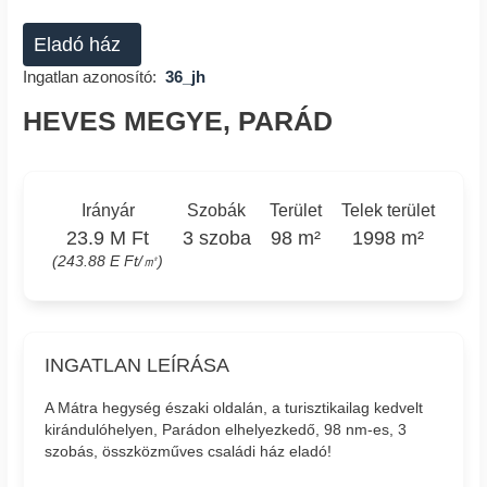
Eladó ház
Ingatlan azonosító:
36_jh
HEVES MEGYE, PARÁD
Irányár
Szobák
Terület
Telek terület
23.9 M Ft
3 szoba
98 m²
1998 m²
(243.88 E Ft/㎡)
INGATLAN LEÍRÁSA
A Mátra hegység északi oldalán, a turisztikailag kedvelt
kirándulóhelyen, Parádon elhelyezkedő, 98 nm-es, 3
szobás, összközműves családi ház eladó!