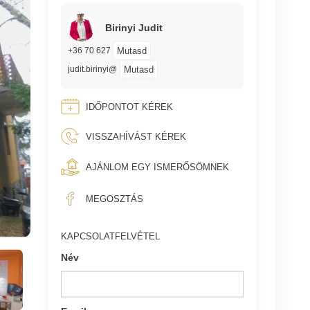
Birinyi Judit
Mutasd
+36 70 627
Mutasd
judit.birinyi@
IDŐPONTOT KÉREK
VISSZAHÍVÁST KÉREK
AJÁNLOM EGY ISMERŐSÖMNEK
MEGOSZTÁS
KAPCSOLATFELVÉTEL
Név