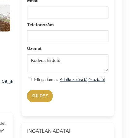
Email
Telefonszám
Üzenet
Elfogadom az
Adatkezelési tájékoztatót
59_jh
KÜLDÉS
ület
m²
INGATLAN ADATAI