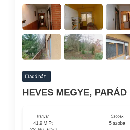
Eladó ház
HEVES MEGYE, PARÁD
Irányár
Szobák
41.9 M Ft
5 szoba
(261.88 E Ft/㎡)