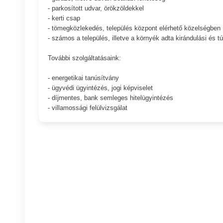
- parkosított udvar, örökzöldekkel
- kerti csap
- tömegközlekedés, település központ elérhető közelségben
- számos a település, illetve a környék adta kirándulási és t
További szolgáltatásaink:
- energetikai tanúsítvány
- ügyvédi ügyintézés, jogi képviselet
- díjmentes, bank semleges hitelügyintézés
- villamossági felülvizsgálat