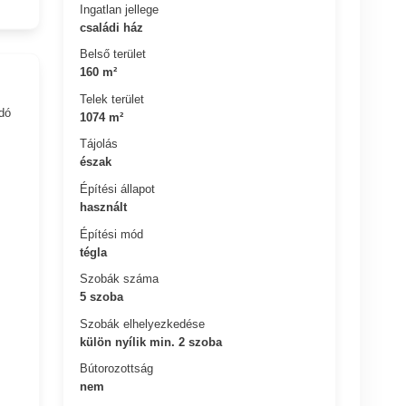
Ingatlan jellege
családi ház
Belső terület
160 m²
Telek terület
dó
1074 m²
Tájolás
észak
Építési állapot
használt
Építési mód
tégla
Szobák száma
5 szoba
Szobák elhelyezkedése
külön nyílik min. 2 szoba
Bútorozottság
nem