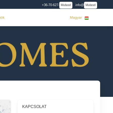
+36-70-627-
info@
Mutasd
Mutasd
iók
Magyar
KAPCSOLAT