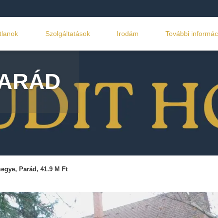
tlanok
Szolgáltatások
Irodám
További informác
PARÁD
egye, Parád, 41.9 M Ft