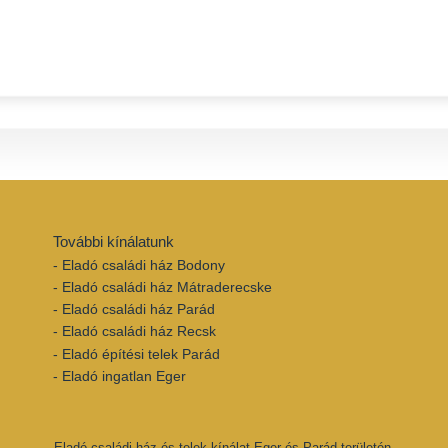
További kínálatunk
- Eladó családi ház Bodony
- Eladó családi ház Mátraderecske
- Eladó családi ház Parád
- Eladó családi ház Recsk
- Eladó építési telek Parád
- Eladó ingatlan Eger
Eladó családi ház és telek kínálat Eger és Parád területén.