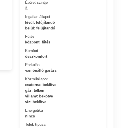
Épület szintje
2.
Ingatlan állapot
kívül: felújítandó
belül: felújítandó
Fűtés
központi fűtés
Komfort
összkomfort
Parkolás
van önálló garázs
Közműállapot
csatorna: bekötve
gáz: telken
villany: bekötve
víz: bekötve
Energetika
nincs
Telek típusa