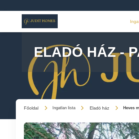
Inga
ELADÓ HÁZ - 
Főoldal
Eladó ház
Ingatlan lista
Heves m