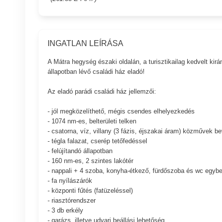
INGATLAN LEÍRÁSA
A Mátra hegység északi oldalán, a turisztikailag kedvelt kir
állapotban lévő családi ház eladó!
Az eladó parádi családi ház jellemzői:
- jól megközelíthető, mégis csendes elhelyezkedés
- 1074 nm-es, belterületi telken
- csatorna, víz, villany (3 fázis, éjszakai áram) közművek b
- tégla falazat, cserép tetőfedéssel
- felújítandó állapotban
- 160 nm-es, 2 szintes lakótér
- nappali + 4 szoba, konyha-étkező, fürdőszoba és wc egybe
- fa nyílászárók
- központi fűtés (fatüzeléssel)
- riasztórendszer
- 3 db erkély
- garázs, illetve udvari beállási lehetőség