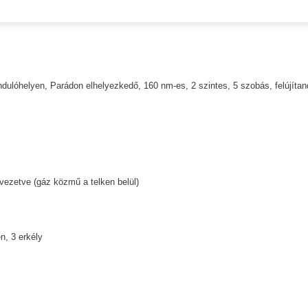
ándulóhelyen, Parádon elhelyezkedő, 160 nm-es, 2 szintes, 5 szobás, felújítan
evezetve (gáz közmű a telken belül)
n, 3 erkély