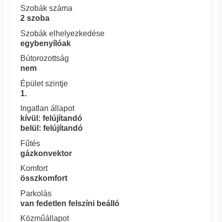
Szobák száma
2 szoba
Szobák elhelyezkedése
egybenyílóak
Bútorozottság
nem
Épület szintje
1.
Ingatlan állapot
kívül: felújítandó
belül: felújítandó
Fűtés
gázkonvektor
Komfort
összkomfort
Parkolás
van fedetlen felszíni beálló
Közműállapot