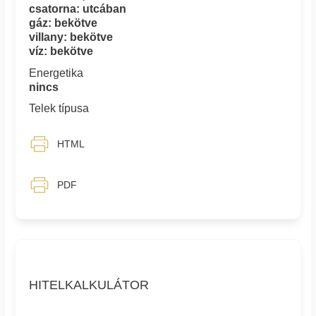
csatorna: utcában
gáz: bekötve
villany: bekötve
víz: bekötve
Energetika
nincs
Telek típusa
HTML
PDF
HITELKALKULÁTOR