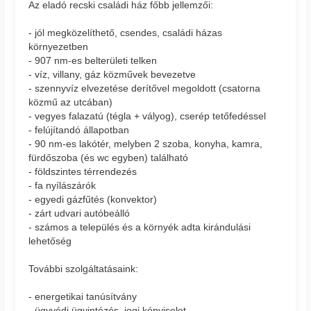
Az eladó recski családi ház főbb jellemzői:
- jól megközelíthető, csendes, családi házas
környezetben
- 907 nm-es belterületi telken
- víz, villany, gáz közművek bevezetve
- szennyvíz elvezetése derítővel megoldott (csatorna
közmű az utcában)
- vegyes falazatú (tégla + vályog), cserép tetőfedéssel
- felújítandó állapotban
- 90 nm-es lakótér, melyben 2 szoba, konyha, kamra,
fürdőszoba (és wc egyben) található
- földszintes térrendezés
- fa nyílászárók
- egyedi gázfűtés (konvektor)
- zárt udvari autóbeálló
- számos a település és a környék adta kirándulási
lehetőség
További szolgáltatásaink:
- energetikai tanúsítvány
- ügyvédi ügyintézés, jogi képviselet