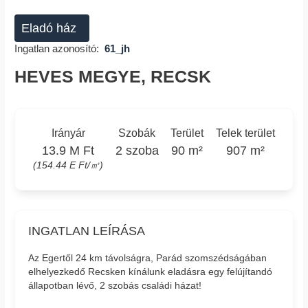
Eladó ház
Ingatlan azonosító:
61_jh
HEVES MEGYE, RECSK
Irányár
Szobák
Terület
Telek terület
13.9 M Ft
2 szoba
90 m²
907 m²
(154.44 E Ft/㎡)
INGATLAN LEÍRÁSA
Az Egertől 24 km távolságra, Parád szomszédságában
elhelyezkedő Recsken kínálunk eladásra egy felújítandó
állapotban lévő, 2 szobás családi házat!