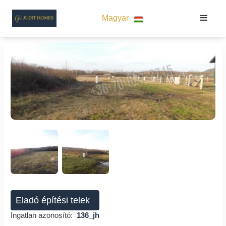
Magyar
Eladó építési telek
Ingatlan azonosító:
136_jh