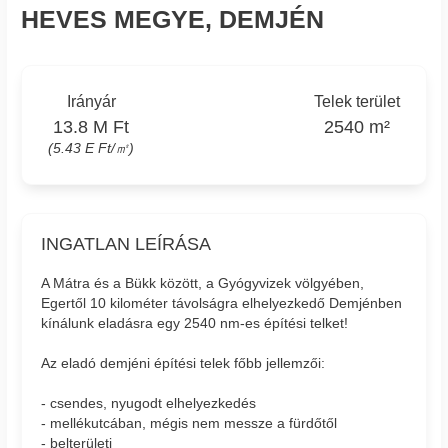
HEVES MEGYE, DEMJÉN
Irányár
Telek terület
13.8 M Ft
2540 m²
(5.43 E Ft/㎡)
INGATLAN LEÍRÁSA
A Mátra és a Bükk között, a Gyógyvizek völgyében,
Egertől 10 kilométer távolságra elhelyezkedő Demjénben
kínálunk eladásra egy 2540 nm-es építési telket!
Az eladó demjéni építési telek főbb jellemzői:
- csendes, nyugodt elhelyezkedés
- mellékutcában, mégis nem messze a fürdőtől
- belterületi