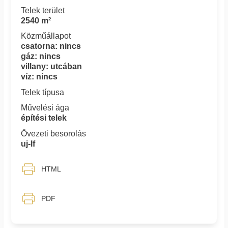
Telek terület
2540 m²
Közműállapot
csatorna: nincs
gáz: nincs
villany: utcában
víz: nincs
Telek típusa
Művelési ága
építési telek
Övezeti besorolás
uj-lf
HTML
PDF