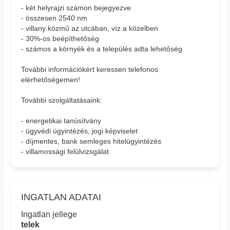
- két helyrajzi számon bejegyezve
- összesen 2540 nm
- villany közmű az utcában, víz a közelben
- 30%-os beépíthetőség
- számos a környék és a település adta lehetőség
További információkért keressen telefonos
elérhetőségemen!
További szolgáltatásaink:
- energetikai tanúsítvány
- ügyvédi ügyintézés, jogi képviselet
- díjmentes, bank semleges hitelügyintézés
- villamossági felülvizsgálat
INGATLAN ADATAI
Ingatlan jellege
telek