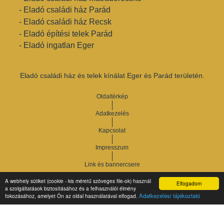
- Eladó családi ház Parád
- Eladó családi ház Recsk
- Eladó építési telek Parád
- Eladó ingatlan Eger
Eladó családi ház és telek kínálat Eger és Parád területén.
Oldaltérkép
Adatkezelés
Kapcsolat
Impresszum
Link és bannercsere
A webhely sütiket (cookie - kis méretű szöveges file-ok) használ
Elfogadom
Vár-Köz Kft. - Ingatlan nyilvántartó, ügyviteli és
a szolgáltatások biztosításához és a felhasználói élmény
Copyright © 2021.
Adatkezelési tájékoztató
fokozásához, amelyet Ön az oldal használatával elfogad.
adminisztrációs szoftver