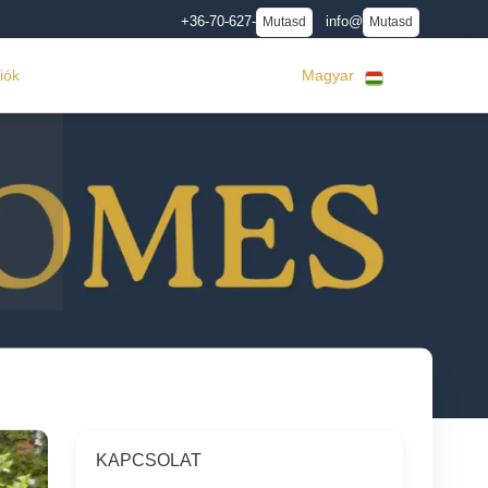
+36-70-627-
info@
Mutasd
Mutasd
iók
Magyar
KAPCSOLAT