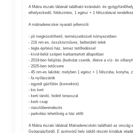
A Mátra északi lábánál található kiránduló- és gyógyfürdőh
elhelyezkedő, földszintes, 1 egész + 1 félszobával rendelkező
A mátraderecskei nyaraló jellemzői:
- jól megközelíthető, természetközeli környezetben
- 216 nm-es, összközműves, belterületi telek
- tégla építésű ház, lemez tetőfedéssel
- kívül-belül szépen karbantartott állapotban
- 2019-ben felújítás (burkolat cserék, illetve a víz- és villanyh
- 2025-ben tetőcsere
- 45 nm-es lakótér, melyben 1 egész + 1 félszoba, konyha, 
- fa nyílászárók
- egyedi gázfűtés (konvektor)
- kis kert
- kerti tároló, fedett terasszal
- kerti csap
- riasztóberendezés
- parkolási lehetőség a ház előtt
A Mátra északi lábánál Mátraderecskén található az ország e
Gyógygázfürdő. E gyönyörű hely üdülő részén kínáljuk eladásra