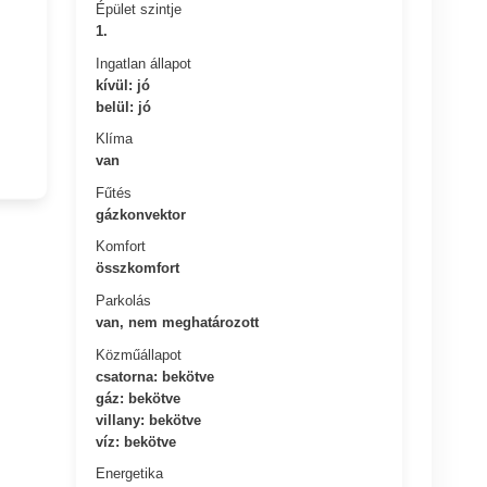
Épület szintje
1.
Ingatlan állapot
kívül: jó
belül: jó
Klíma
van
Fűtés
gázkonvektor
Komfort
összkomfort
Parkolás
van, nem meghatározott
Közműállapot
csatorna: bekötve
gáz: bekötve
villany: bekötve
víz: bekötve
Energetika