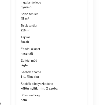
Ingatlan jellege
nyaraló
Belső terület
45 m²
Telek terület
216 m²
Tájolás
észak
Építési állapot
használt
Építési mód
tégla
Szobák száma
1+1 félszoba
Szobák elhelyezkedése
külön nyílik min. 2 szoba
Bútorozottság
nem
0