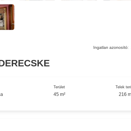
Ingatlan azonosító:
ADERECSKE
Terület
Telek ter
ba
45 m²
216 m