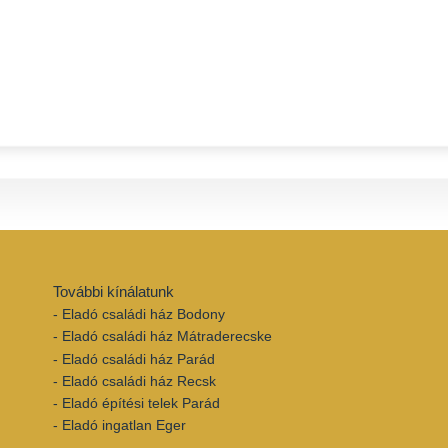
További kínálatunk
- Eladó családi ház Bodony
- Eladó családi ház Mátraderecske
- Eladó családi ház Parád
- Eladó családi ház Recsk
- Eladó építési telek Parád
- Eladó ingatlan Eger