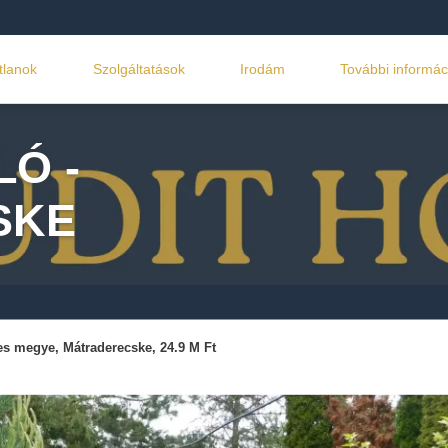
tlanok
Szolgáltatások
Irodám
További informác
Ó -
SKE
s megye, Mátraderecske, 24.9 M Ft