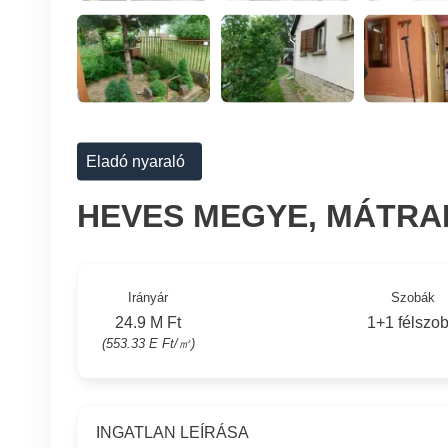
Eladó nyaraló
HEVES MEGYE, MÁTR
Irányár
Szobák
24.9 M Ft
1+1 félszo
(553.33 E Ft/㎡)
INGATLAN LEÍRÁSA