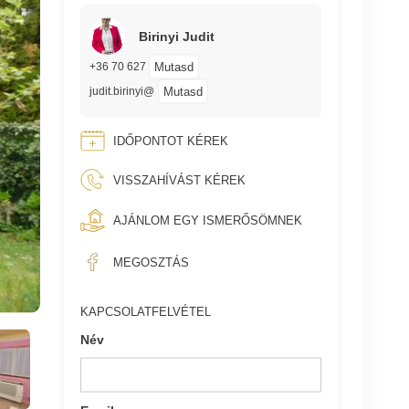
Birinyi Judit
Mutasd
+36 70 627
Mutasd
judit.birinyi@
IDŐPONTOT KÉREK
VISSZAHÍVÁST KÉREK
AJÁNLOM EGY ISMERŐSÖMNEK
MEGOSZTÁS
KAPCSOLATFELVÉTEL
Név