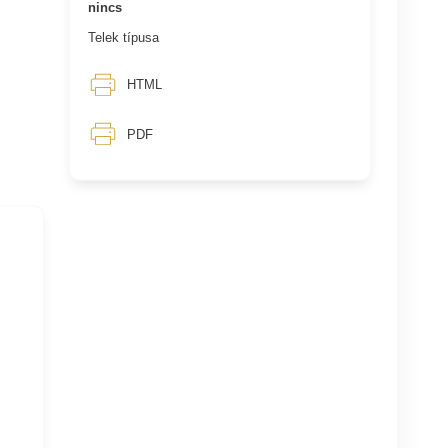
nincs
Telek típusa
HTML
PDF