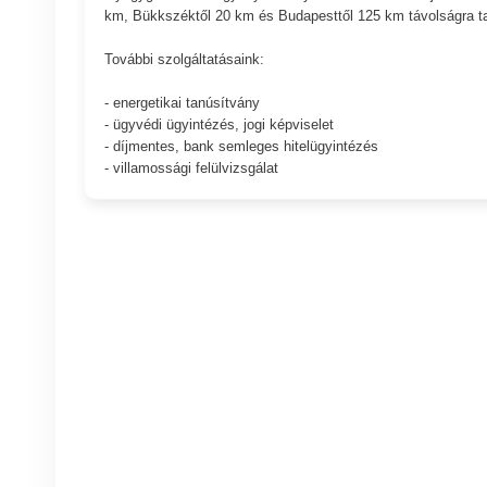
km, Bükkszéktől 20 km és Budapesttől 125 km távolságra ta
További szolgáltatásaink:
- energetikai tanúsítvány
- ügyvédi ügyintézés, jogi képviselet
- díjmentes, bank semleges hitelügyintézés
- villamossági felülvizsgálat