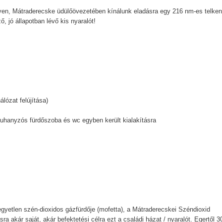
elyen, Mátraderecske üdülőövezetében kínálunk eladásra egy 216 nm-es telken
, jó állapotban lévő kis nyaralót!
álózat felújítása)
zuhanyzós fürdőszoba és wc egyben került kialakításra
gyetlen szén-dioxidos gázfürdője (mofetta), a Mátraderecskei Széndioxid
 akár saját, akár befektetési célra ezt a családi házat / nyaralót. Egertől 3