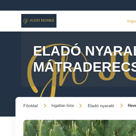
Inga
ELADÓ NYARAL
MÁTRADEREC
Főoldal
Eladó nyaraló
Ingatlan lista
Heve