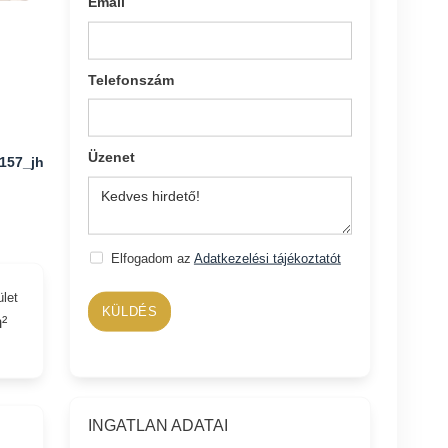
Email
Telefonszám
Üzenet
157_jh
Elfogadom az
Adatkezelési tájékoztatót
ület
KÜLDÉS
²
INGATLAN ADATAI