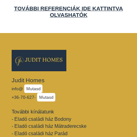
TOVÁBBI REFERENCIÁK IDE KATTINTVA
OLVASHATÓK
Judit Homes
info@
Mutasd
+36-70-627-
Mutasd
További kínálatunk
- Eladó családi ház Bodony
- Eladó családi ház Mátraderecske
- Eladó családi ház Parád