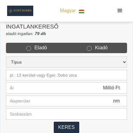
Magyar
INGATLANKERESŐ
eladó ingatlan:
79 db
Eladó
Kiadó
pl.: 13 kerület vagy Eger, Dobó utca
Millió Ft
nm
KERES