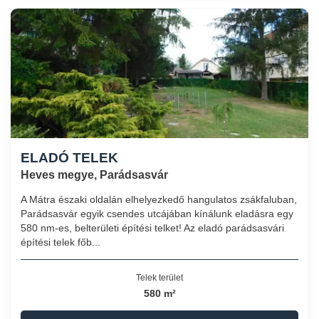
ELADÓ TELEK
Heves megye, Parádsasvár
A Mátra északi oldalán elhelyezkedő hangulatos zsákfaluban,
Parádsasvár egyik csendes utcájában kínálunk eladásra egy
580 nm-es, belterületi építési telket! Az eladó parádsasvári
építési telek főb...
Telek terület
580 m²