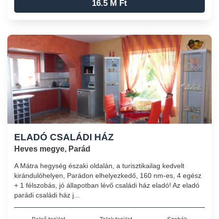
16.5 M Ft
ELADÓ CSALÁDI HÁZ
Heves megye, Parád
A Mátra hegység északi oldalán, a turisztikailag kedvelt
kirándulóhelyen, Parádon elhelyezkedő, 160 nm-es, 4 egész
+ 1 félszobás, jó állapotban lévő családi ház eladó! Az eladó
parádi családi ház j...