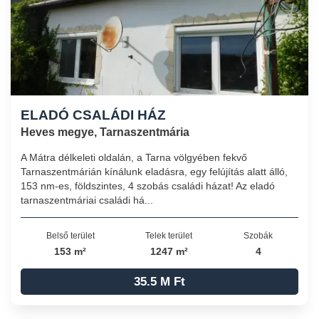
ELADÓ CSALÁDI HÁZ
Heves megye, Tarnaszentmária
A Mátra délkeleti oldalán, a Tarna völgyében fekvő
Tarnaszentmárián kínálunk eladásra, egy felújítás alatt álló,
153 nm-es, földszintes, 4 szobás családi házat! Az eladó
tarnaszentmáriai családi há...
Belső terület
Telek terület
Szobák
153 m²
1247 m²
4
35.5 M Ft