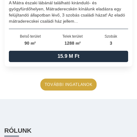
A Mátra északi lábánál található kiránduló- és
gyógyfürdőhelyen, Mátraderecskén kínálunk eladásra egy
felújítandó állapotban lévő, 3 szobás családi házat! Az eladó
mátraderecskei családi ház jellem...
Belső terület
Telek terület
Szobák
90 m²
1288 m²
3
15.9 M Ft
TOVÁBBI INGATLANOK
RÓLUNK