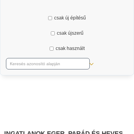
csak új építésű
csak újszerű
csak használt
RÉSZLETES KERESŐ
INGATLANOK EGER, PARÁD ÉS HEVES