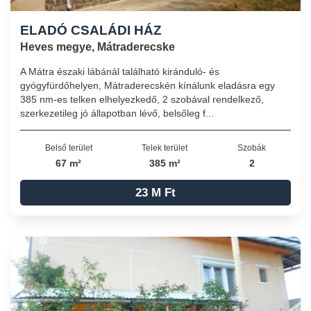
ELADÓ CSALÁDI HÁZ
Heves megye, Mátraderecske
A Mátra északi lábánál található kiránduló- és
gyógyfürdőhelyen, Mátraderecskén kínálunk eladásra egy
385 nm-es telken elhelyezkedő, 2 szobával rendelkező,
szerkezetileg jó állapotban lévő, belsőleg f...
Belső terület
Telek terület
Szobák
67 m²
385 m²
2
23 M Ft