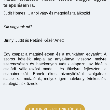
településein is.
Judit Homes … ahol vágy és megoldás találkozik!
Kik vagyunk mi?
Birinyi Judit és Petőné Kézér Anett.
Egy csapat a magánéletben és a munkában egyaránt. A
szoros kötelék alapja az anya-lánya viszony, melyre
szerencsésen és hatékonyan tudtuk alapozni az ideális
családi vállalkozási modellt, és tökélyre fejleszteni a
csapatmunkát. Ennek ékes bizonyítékául szolgálnak
statisztikai mutatóink, melyek igen hatékony értékesítési
stratégiát tükröznek.
TUDJON MEG RÓLUNK TÖBBET