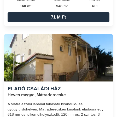
Belső terület
Telek terület
Szobák
160 m²
548 m²
4+1
71 M Ft
ELADÓ CSALÁDI HÁZ
Heves megye, Mátraderecske
A Mátra északi lábánál található kiránduló- és
gyógyfürdőhelyen, Mátraderecskén kínálunk eladásra egy
618 nm-es telken elhelyezkedő, 120 nm-es, 2 szintes, 3