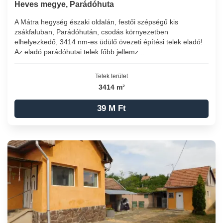
Heves megye, Parádóhuta
A Mátra hegység északi oldalán, festői szépségű kis
zsákfaluban, Parádóhután, csodás környezetben
elhelyezkedő, 3414 nm-es üdülő övezeti építési telek eladó!
Az eladó parádóhutai telek főbb jellemz...
Telek terület
3414 m²
39 M Ft