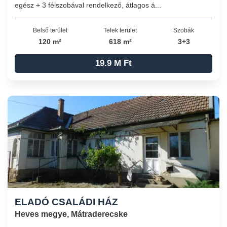
egész + 3 félszobával rendelkező, átlagos á...
Belső terület
Telek terület
Szobák
120 m²
618 m²
3+3
19.9 M Ft
ELADÓ CSALÁDI HÁZ
Heves megye, Mátraderecske