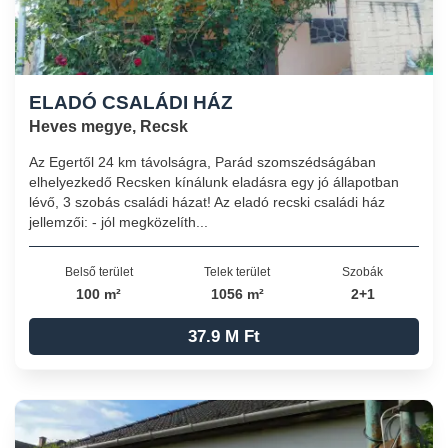
ELADÓ CSALÁDI HÁZ
Heves megye, Recsk
Az Egertől 24 km távolságra, Parád szomszédságában
elhelyezkedő Recsken kínálunk eladásra egy jó állapotban
lévő, 3 szobás családi házat! Az eladó recski családi ház
jellemzői: - jól megközelíth...
Belső terület
Telek terület
Szobák
100 m²
1056 m²
2+1
37.9 M Ft